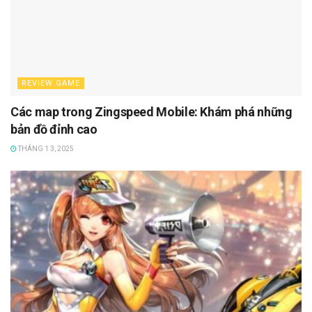
REVIEW GAME
Các map trong Zingspeed Mobile: Khám phá những
bản đồ đỉnh cao
THÁNG 1 3, 2025