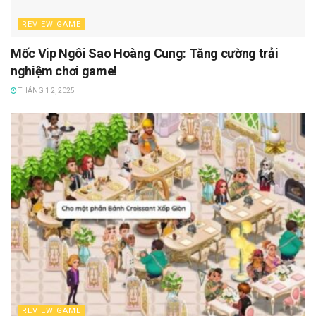
REVIEW GAME
Mốc Vip Ngôi Sao Hoàng Cung: Tăng cường trải
nghiệm chơi game!
THÁNG 1 2, 2025
REVIEW GAME