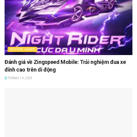
REVIEW GAME
Đánh giá về Zingspeed Mobile: Trải nghiệm đua xe
đỉnh cao trên di động
THÁNG 1 4, 2025