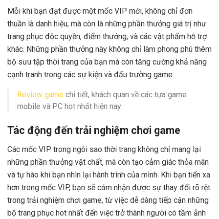
Mỗi khi bạn đạt được một mốc VIP mới, không chỉ đơn
thuần là danh hiệu, mà còn là những phần thưởng giá trị như
trang phục độc quyền, điểm thưởng, và các vật phẩm hỗ trợ
khác. Những phần thưởng này không chỉ làm phong phú thêm
bộ sưu tập thời trang của bạn mà còn tăng cường khả năng
cạnh tranh trong các sự kiện và đấu trường game.
Review game
chi tiết, khách quan về các tựa game
mobile và PC hot nhất hiện nay
Tác động đến trải nghiệm chơi game
Các mốc VIP trong ngôi sao thời trang không chỉ mang lại
những phần thưởng vật chất, mà còn tạo cảm giác thỏa mãn
và tự hào khi bạn nhìn lại hành trình của mình. Khi bạn tiến xa
hơn trong mốc VIP, bạn sẽ cảm nhận được sự thay đổi rõ rệt
trong trải nghiệm chơi game, từ việc dễ dàng tiếp cận những
bộ trang phục hot nhất đến việc trở thành người có tầm ảnh