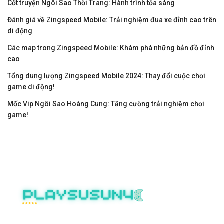
Cốt truyện Ngôi Sao Thời Trang: Hành trình tỏa sáng
Đánh giá về Zingspeed Mobile: Trải nghiệm đua xe đỉnh cao trên
di động
Các map trong Zingspeed Mobile: Khám phá những bản đồ đỉnh
cao
Tổng dung lượng Zingspeed Mobile 2024: Thay đổi cuộc chơi
game di động!
Mốc Vip Ngôi Sao Hoàng Cung: Tăng cường trải nghiệm chơi
game!