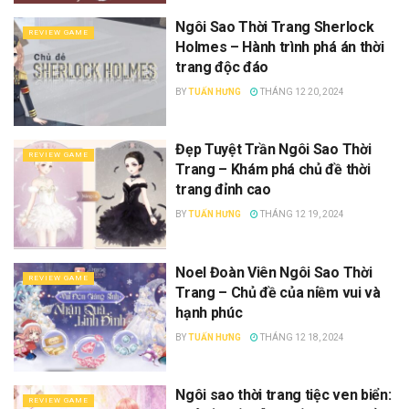
Ngôi Sao Thời Trang Sherlock
REVIEW GAME
Holmes – Hành trình phá án thời
trang độc đáo
BY
TUẤN HƯNG
THÁNG 12 20, 2024
Đẹp Tuyệt Trần Ngôi Sao Thời
REVIEW GAME
Trang – Khám phá chủ đề thời
trang đỉnh cao
BY
TUẤN HƯNG
THÁNG 12 19, 2024
Noel Đoàn Viên Ngôi Sao Thời
REVIEW GAME
Trang – Chủ đề của niềm vui và
hạnh phúc
BY
TUẤN HƯNG
THÁNG 12 18, 2024
Ngôi sao thời trang tiệc ven biển:
REVIEW GAME