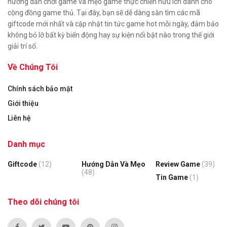
hướng dẫn chơi game và mẹo game thực chiến hữu ích dành cho
cộng đồng game thủ. Tại đây, bạn sẽ dễ dàng săn tìm các mã
giftcode mới nhất và cập nhật tin tức game hot mỗi ngày, đảm bảo
không bỏ lỡ bất kỳ biến động hay sự kiện nổi bật nào trong thế giới
giải trí số.
Về Chúng Tôi
Chính sách bảo mật
Giới thiệu
Liên hệ
Danh mục
Giftcode
(12)
Hướng Dẫn Và Mẹo
Review Game
(39)
(48)
Tin Game
(1)
Theo dõi chúng tôi