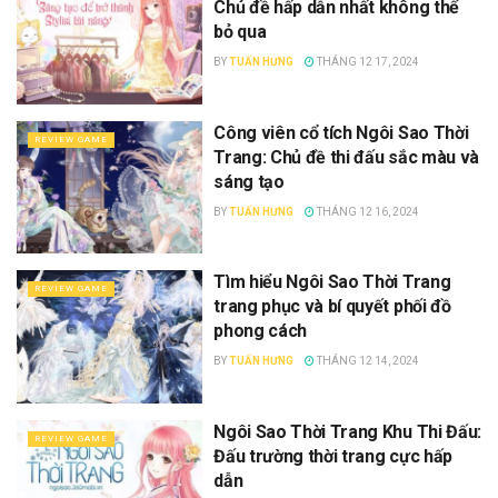
Chủ đề hấp dẫn nhất không thể
bỏ qua
BY
TUẤN HƯNG
THÁNG 12 17, 2024
Công viên cổ tích Ngôi Sao Thời
REVIEW GAME
Trang: Chủ đề thi đấu sắc màu và
sáng tạo
BY
TUẤN HƯNG
THÁNG 12 16, 2024
Tìm hiểu Ngôi Sao Thời Trang
REVIEW GAME
trang phục và bí quyết phối đồ
phong cách
BY
TUẤN HƯNG
THÁNG 12 14, 2024
Ngôi Sao Thời Trang Khu Thi Đấu:
REVIEW GAME
Đấu trường thời trang cực hấp
dẫn