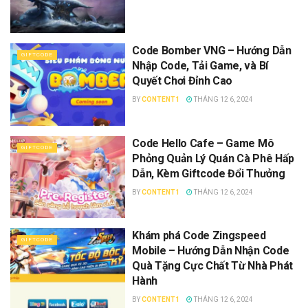
Code Bomber VNG – Hướng Dẫn
GIFTCODE
Nhập Code, Tải Game, và Bí
Quyết Chơi Đỉnh Cao
BY
CONTENT1
THÁNG 12 6, 2024
Code Hello Cafe – Game Mô
GIFTCODE
Phỏng Quản Lý Quán Cà Phê Hấp
Dẫn, Kèm Giftcode Đổi Thưởng
BY
CONTENT1
THÁNG 12 6, 2024
Khám phá Code Zingspeed
GIFTCODE
Mobile – Hướng Dẫn Nhận Code
Quà Tặng Cực Chất Từ Nhà Phát
Hành
BY
CONTENT1
THÁNG 12 6, 2024