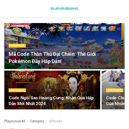
GIFTCODE
Mã Code Thần Thú Đại Chiến: Thế Giới
Pokémon Đầy Hấp Dẫn!
GIFTCODE
GIFTCODE
Code Ngôi Sao Hoàng Cung: Nhận Quà Hấp
Code Cloud
Dẫn Mới Nhất 2024
Của Những
Playsusun4d
Category
Giftcode