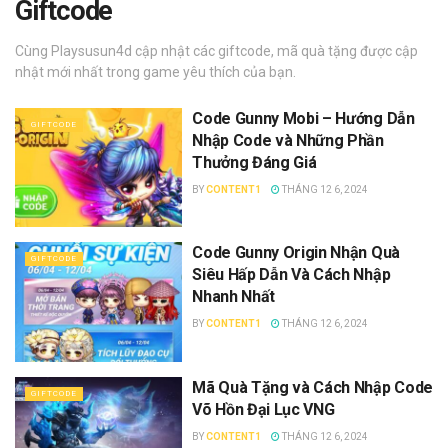
Giftcode
Cùng Playsusun4d cập nhật các giftcode, mã quà tặng được cập
nhật mới nhất trong game yêu thích của bạn.
Code Gunny Mobi – Hướng Dẫn
GIFTCODE
Nhập Code và Những Phần
Thưởng Đáng Giá
BY
CONTENT1
THÁNG 12 6, 2024
Code Gunny Origin Nhận Quà
GIFTCODE
Siêu Hấp Dẫn Và Cách Nhập
Nhanh Nhất
BY
CONTENT1
THÁNG 12 6, 2024
Mã Quà Tặng và Cách Nhập Code
GIFTCODE
Võ Hồn Đại Lục VNG
BY
CONTENT1
THÁNG 12 6, 2024