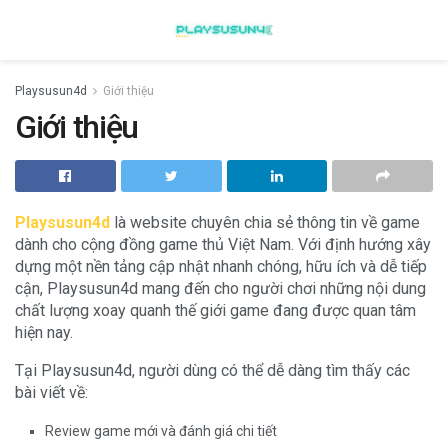
Playsusun4d
Giới thiệu
Giới thiệu
Playsusun4d
là website chuyên chia sẻ thông tin về game
dành cho cộng đồng game thủ Việt Nam. Với định hướng xây
dựng một nền tảng cập nhật nhanh chóng, hữu ích và dễ tiếp
cận, Playsusun4d mang đến cho người chơi những nội dung
chất lượng xoay quanh thế giới game đang được quan tâm
hiện nay.
Tại Playsusun4d, người dùng có thể dễ dàng tìm thấy các
bài viết về:
Review game mới và đánh giá chi tiết