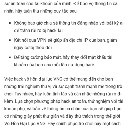
sự an toàn cho tài khoản của mình. Để bảo vệ thông tin cá
nhân, hãy tuân thủ những quy tắc sau:
Không bao giờ chia sẻ thông tin đăng nhập với bất kỳ ai
để tránh rủi ro bị hack lại.
Kết nối qua VPN sẽ giúp ẩn địa chỉ IP của bạn, giảm
nguy cơ bị theo dõi.
Để tăng cường bảo mật, hãy thay đổi mật khẩu tài
khoản của bạn sau mỗi lần sử dụng hack.
Việc hack võ hồn đại lục VNG có thể mang đến cho bạn
những trải nghiệm thú vị và sự cạnh tranh mạnh mẽ trong trò
chơi. Tuy nhiên, hãy luôn tỉnh táo và cân nhắc những rủi ro đi
kèm. Lựa chọn phương pháp hack an toàn, thử nghiệm với tài
khoản phụ, và bảo vệ thông tin cá nhân của bạn sẽ giúp bạn
có những giây phút thư giãn và đầy thử thách trong thế giới
Võ Hồn Đại Lục VNG. Hãy chinh phục trò chơi này một cách