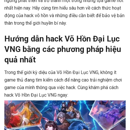
ngừng phát triển và trở thành một trong những tựa game hot
nhất hiện nay. Hãy cùng tìm hiểu sâu hơn về cách thức hoạt
động của hack võ hồn và những điều cần biết để bảo vệ bản
thân trong thế giới huyền bí này.
Hướng dẫn hack Võ Hồn Đại Lục
VNG bằng các phương pháp hiệu
quả nhất
Trong thế giới kỳ diệu của Võ Hồn Đại Lục VNG, không ít
game thủ đang tìm kiếm cách để nâng cao trải nghiệm chơi
game của mình thông qua việc hack. Cùng khám phá cách
hack Võ Hồn Đại Lục VNG ngay: