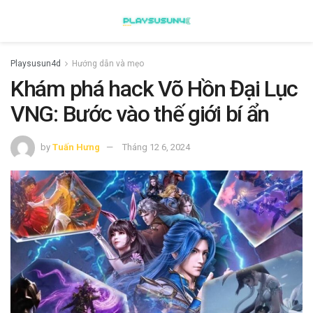
Playsusun4d
Hướng dẫn và mẹo
Khám phá hack Võ Hồn Đại Lục
VNG: Bước vào thế giới bí ẩn
by
Tuấn Hưng
Tháng 12 6, 2024