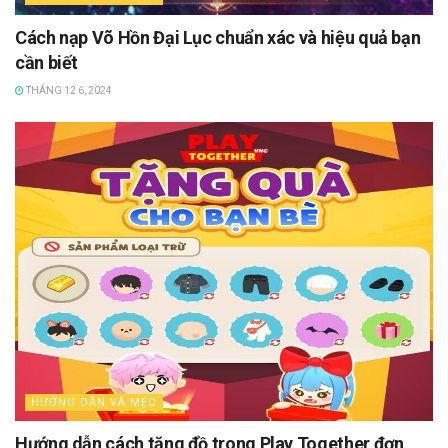
Cách nạp Võ Hồn Đại Lục chuẩn xác và hiệu quả bạn
cần biết
THÁNG 12 6, 2024
HƯỚNG DẪN VÀ MẸO
Hướng dẫn cách tặng đồ trong Play Together đơn