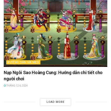
HƯỚNG DẪN VÀ MẸO
Nạp Ngôi Sao Hoàng Cung: Hướng dẫn chi tiết cho
người chơi
THÁNG 12 6, 2024
LOAD MORE