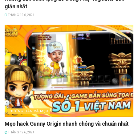
giản nhất
THÁNG 12 6, 2024
HƯỚNG DẪN VÀ MẸO
Mẹo hack Gunny Origin nhanh chóng và chuẩn nhất
THÁNG 12 6, 2024