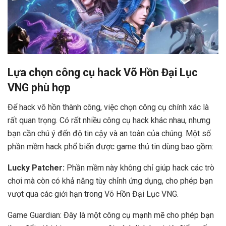
Lựa chọn công cụ hack Võ Hồn Đại Lục
VNG phù hợp
Để hack võ hồn thành công, việc chọn công cụ chính xác là
rất quan trọng. Có rất nhiều công cụ hack khác nhau, nhưng
bạn cần chú ý đến độ tin cậy và an toàn của chúng. Một số
phần mềm hack phổ biến được game thủ tin dùng bao gồm:
Lucky Patcher:
Phần mềm này không chỉ giúp hack các trò
chơi mà còn có khả năng tùy chỉnh ứng dụng, cho phép bạn
vượt qua các giới hạn trong Võ Hồn Đại Lục VNG.
Game Guardian: Đây là một công cụ mạnh mẽ cho phép bạn