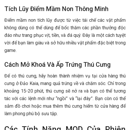
Tích Lũy Điểm Mầm Non Thông Minh
Điểm mầm non tích lũy được từ việc tái chế các vật phẩm
không dùng có thể dùng để bốc thăm các phần thưởng độc
đáo như trang phục vịt, tiền, và đá quý. Đây là một cách tuyệt
vời để bạn làm giàu và sở hữu nhiều vật phẩm đặc biệt trong
game.
Cách Mở Khoá Và Ấp Trứng Thú Cưng
Để có thú cưng, hãy hoàn thành nhiệm vụ tại cửa hàng thú
cưng ở Đảo Kaia, mang quả trứng về và chăm sóc. Chỉ trong
khoảng 15-20 phút, thú cưng sẽ nở ra và bạn có thể tương
tác với các lệnh mới như “ngồi” và “lại đây”. Bạn còn có thể
sắm đồ chơi hoặc mua thêm thú cưng hiếm từ cửa hàng để
làm phong phú bộ sưu tập.
Các Tính Năng MOD Của Phiên