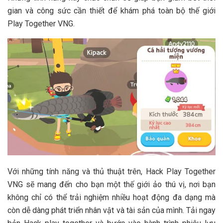
gian và công sức cần thiết để khám phá toàn bộ thế giới
Play Together VNG.
Với những tính năng và thủ thuật trên, Hack Play Together
VNG sẽ mang đến cho bạn một thế giới ảo thú vị, nơi bạn
không chỉ có thể trải nghiệm nhiều hoạt động đa dạng mà
còn dễ dàng phát triển nhân vật và tài sản của mình. Tải ngay