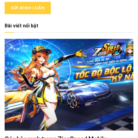
Bài viết nổi bật