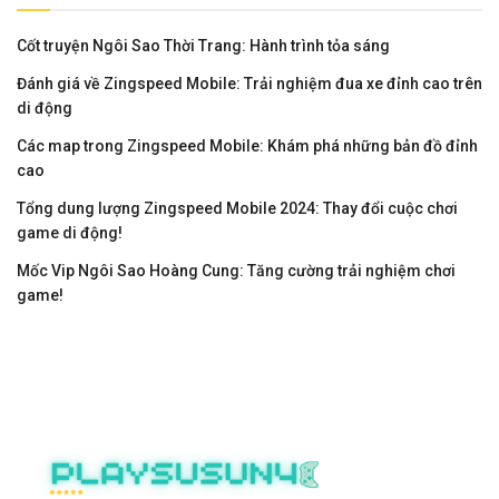
Cốt truyện Ngôi Sao Thời Trang: Hành trình tỏa sáng
Đánh giá về Zingspeed Mobile: Trải nghiệm đua xe đỉnh cao trên
di động
Các map trong Zingspeed Mobile: Khám phá những bản đồ đỉnh
cao
Tổng dung lượng Zingspeed Mobile 2024: Thay đổi cuộc chơi
game di động!
Mốc Vip Ngôi Sao Hoàng Cung: Tăng cường trải nghiệm chơi
game!