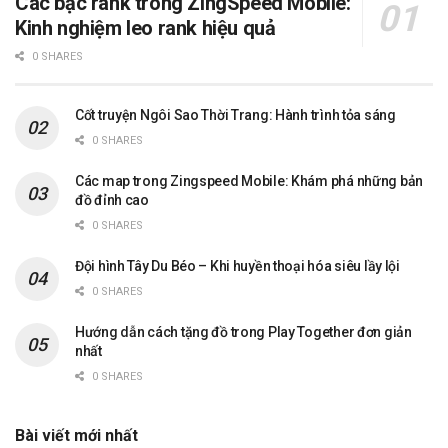
Các bậc rank trong ZingSpeed Mobile:
Kinh nghiệm leo rank hiệu quả
0 SHARES
Cốt truyện Ngôi Sao Thời Trang: Hành trình tỏa sáng
0 SHARES
Các map trong Zingspeed Mobile: Khám phá những bản
đồ đỉnh cao
0 SHARES
Đội hình Tây Du Béo – Khi huyền thoại hóa siêu lầy lội
0 SHARES
Hướng dẫn cách tặng đồ trong Play Together đơn giản
nhất
0 SHARES
Bài viết mới nhất