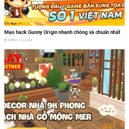
HƯỚNG DẪN VÀ MẸO
Mẹo hack Gunny Origin nhanh chóng và chuẩn nhất
THÁNG 12 6, 2024