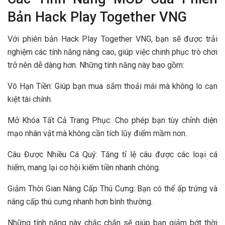
Bản Hack Play Together VNG
Với phiên bản Hack Play Together VNG, bạn sẽ được trải
nghiệm các tính năng nâng cao, giúp việc chinh phục trò chơi
trở nên dễ dàng hơn. Những tính năng này bao gồm:
Vô Hạn Tiền: Giúp bạn mua sắm thoải mái mà không lo cạn
kiệt tài chính.
Mở Khóa Tất Cả Trang Phục: Cho phép bạn tùy chỉnh diện
mạo nhân vật mà không cần tích lũy điểm mầm non.
Câu Được Nhiều Cá Quý: Tăng tỉ lệ câu được các loại cá
hiếm, mang lại cơ hội kiếm tiền nhanh chóng.
Giảm Thời Gian Nâng Cấp Thú Cưng: Bạn có thể ấp trứng và
nâng cấp thú cưng nhanh hơn bình thường.
Những tính năng này chắc chắn sẽ giúp bạn giảm bớt thời