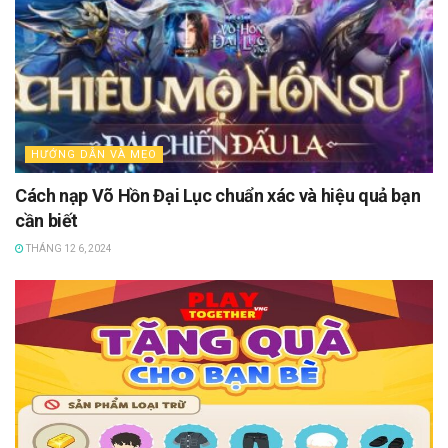
HƯỚNG DẪN VÀ MẸO
Cách nạp Võ Hồn Đại Lục chuẩn xác và hiệu quả bạn
cần biết
THÁNG 12 6, 2024