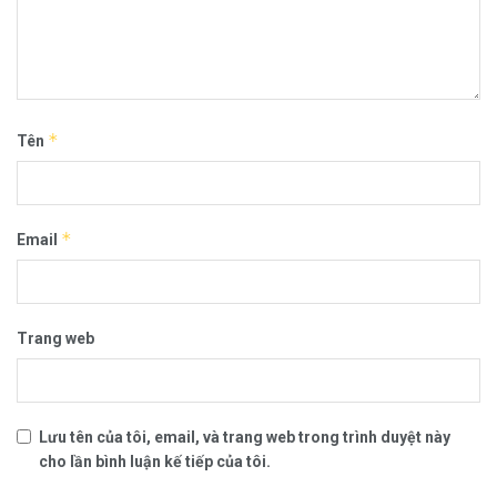
*
Tên
*
Email
Trang web
Lưu tên của tôi, email, và trang web trong trình duyệt này
cho lần bình luận kế tiếp của tôi.