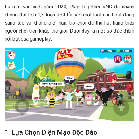
Ra mắt vào cuối năm 2020, Play Together VNG đã nhanh
chóng đạt hơn 1,3 triệu lượt tải. Với một loạt các hoạt động
sáng tạo và không giới hạn, trò chơi đã thu hút hàng triệu
người chơi trên khắp thế giới. Dưới đây là một số đặc điểm
nổi bật của gameplay:
1. Lựa Chọn Diện Mạo Độc Đáo