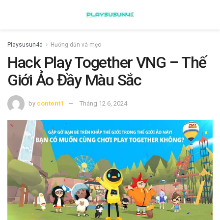
Playsusun4d
Hướng dẫn và mẹo
Hack Play Together VNG – Thế
Giới Ảo Đầy Màu Sắc
by
content1
Tháng 12 6, 2024