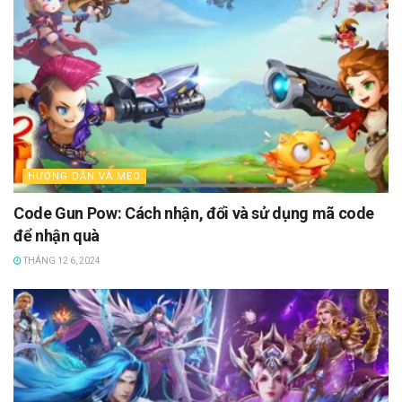
HƯỚNG DẪN VÀ MẸO
Code Gun Pow: Cách nhận, đổi và sử dụng mã code
để nhận quà
THÁNG 12 6, 2024