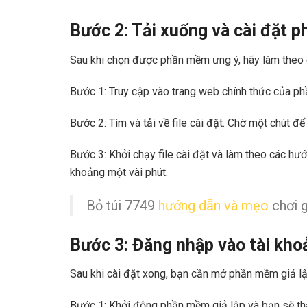
Bước 2: Tải xuống và cài đặt 
Sau khi chọn được phần mềm ưng ý, hãy làm theo c
Bước 1: Truy cập vào trang web chính thức của p
Bước 2: Tìm và tải về file cài đặt. Chờ một chút để 
Bước 3: Khởi chạy file cài đặt và làm theo các hướn
khoảng một vài phút.
Bỏ túi 7749
hướng dẫn và mẹo
chơi 
Bước 3: Đăng nhập vào tài kho
Sau khi cài đặt xong, bạn cần mở phần mềm giả lập
Bước 1: Khởi động phần mềm giả lập và bạn sẽ thấ