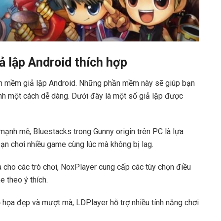
 lập Android thích hợp
ần mềm giả lập Android. Những phần mềm này sẽ giúp bạn
ính một cách dễ dàng. Dưới đây là một số giả lập được
 mạnh mẽ, Bluestacks trong Gunny origin trên PC là lựa
ạn chơi nhiều game cùng lúc mà không bị lag.
a cho các trò chơi, NoxPlayer cung cấp các tùy chọn điều
e theo ý thích.
 họa đẹp và mượt mà, LDPlayer hỗ trợ nhiều tính năng chơi