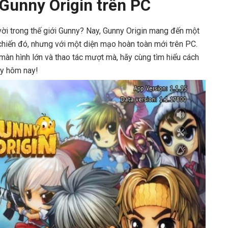
Gunny Origin trên PC
vời trong thế giới Gunny? Nay, Gunny Origin mang đến một
n chiến đó, nhưng với một diện mạo hoàn toàn mới trên PC.
n hình lớn và thao tác mượt mà, hãy cùng tìm hiểu cách
gay hôm nay!