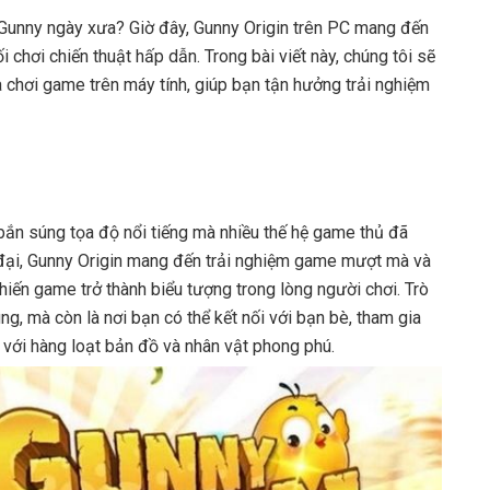
 Gunny ngày xưa? Giờ đây, Gunny Origin trên PC mang đến
i chơi chiến thuật hấp dẫn. Trong bài viết này, chúng tôi sẽ
à chơi game trên máy tính, giúp bạn tận hưởng trải nghiệm
bắn súng tọa độ nổi tiếng mà nhiều thế hệ game thủ đã
 đại, Gunny Origin mang đến trải nghiệm game mượt mà và
iến game trở thành biểu tượng trong lòng người chơi. Trò
g, mà còn là nơi bạn có thể kết nối với bạn bè, tham gia
 với hàng loạt bản đồ và nhân vật phong phú.