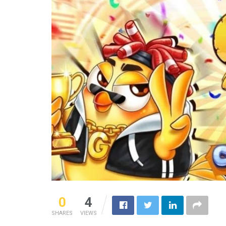
0
4
SHARES
VIEWS