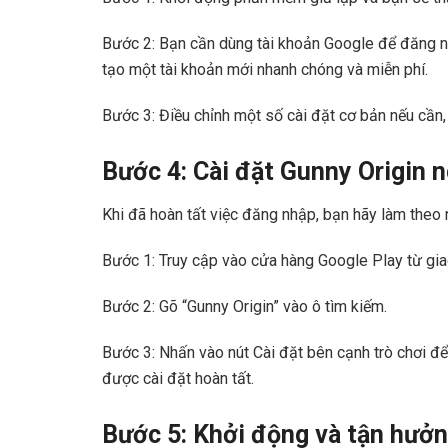
Bước 2: Bạn cần dùng tài khoản Google để đăng n
tạo một tài khoản mới nhanh chóng và miễn phí.
Bước 3: Điều chỉnh một số cài đặt cơ bản nếu cần,
Bước 4: Cài đặt Gunny Origin n
Khi đã hoàn tất việc đăng nhập, bạn hãy làm theo
Bước 1: Truy cập vào cửa hàng Google Play từ giao
Bước 2: Gõ “Gunny Origin” vào ô tìm kiếm.
Bước 3: Nhấn vào nút Cài đặt bên cạnh trò chơi để 
được cài đặt hoàn tất.
Bước 5: Khởi động và tận hưởn