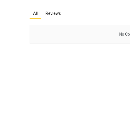
All
Reviews
No Co