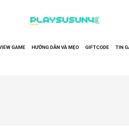
VIEW GAME
HƯỚNG DẪN VÀ MẸO
GIFTCODE
TIN 